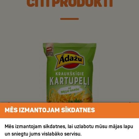
CITI PRODUKTI
MĒS IZMANTOJAM SĪKDATNES
Mēs izmantojam sīkdatnes, lai uzlabotu mūsu mājas lapu
un sniegtu jums vislabāko servisu.
ХРУСТЯЩИЙ КАРТОФЕЛЬ СО