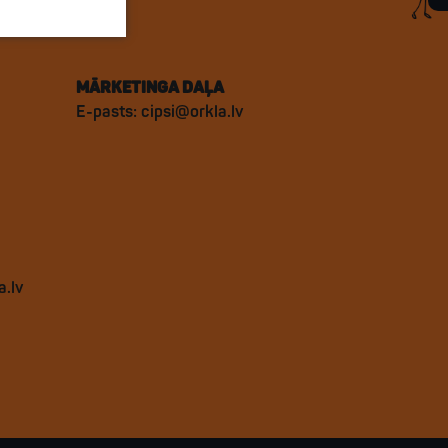
MĀRKETINGA DAĻA
E-pasts:
cipsi@orkla.lv
.lv