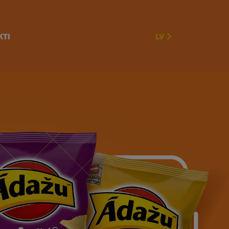
KTI
LV