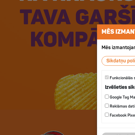
MĒS IZMAN
Mēs izmantojam
Sīkdatņu poli
Funkcionālās 
Izvēlieties sī
Google Tag M
Reklāmas dati
Facebook Pixe