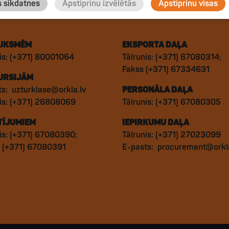
s sīkdatnes
Apstiprinu izvēlētās
Apstiprinu visas
UKSMĒM
EKSPORTA DAĻA
is: (+371) 80001064
Tālrunis: (+371) 67080314;
Fakss (+371) 67334631
URSIJĀM
ts:
uzturklase@orkla.lv
PERSONĀLA DAĻA
nis: (+371) 26808069
Tālrunis: (+371) 67080305
TĪJUMIEM
IEPIRKUMU DAĻA
is: (+371) 67080390;
Tālrunis: (+371) 27023099
: (+371) 67080391
E-pasts:
procurement@orkla