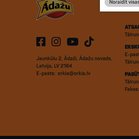
Noraidīt visa
ATSA
Tālrun
EKSK
E-pas
Jaunkūlu 2, Ādaži, Ādažu novads,
Tālru
Latvija, LV 2164
E-pasts:
orkla@orkla.lv
PASŪ
Tālrun
Fakss