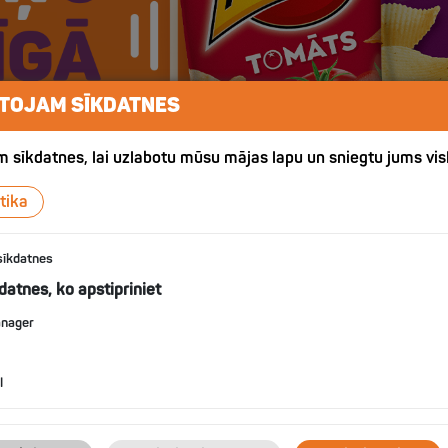
TOJAM SĪKDATNES
 sīkdatnes, lai uzlabotu mūsu mājas lapu un sniegtu jums vis
tika
sīkdatnes
kdatnes, ko apstipriniet
anager
l