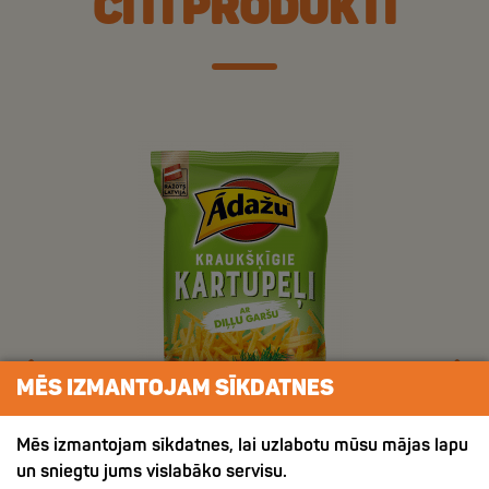
CITI PRODUKTI
MĒS IZMANTOJAM SĪKDATNES
Mēs izmantojam sīkdatnes, lai uzlabotu mūsu mājas lapu
un sniegtu jums vislabāko servisu.
ХРУСТЯЩИЙ КАРТОФЕЛЬ СО