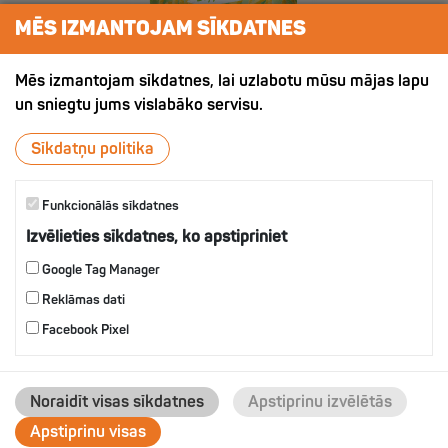
MĒS IZMANTOJAM SĪKDATNES
Mēs izmantojam sīkdatnes, lai uzlabotu mūsu mājas lapu
un sniegtu jums vislabāko servisu.
ХРУСТЯЩИЙ КАРТОФЕЛЬ СО
Sīkdatņu politika
ВКУСОМ УКРОПА
Funkcionālās sīkdatnes
Izvēlieties sīkdatnes, ko apstipriniet
IZVĒLIES
Google Tag Manager
Reklāmas dati
Facebook Pixel
Noraidīt visas sīkdatnes
Apstiprinu izvēlētās
Apstiprinu visas