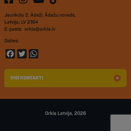
Jaunkūlu 2, Ādaži, Ādažu novads,
Latvija, LV 2164
E-pasts:
orkla@orkla.lv
Dalies:
Facebook
Twitter
WhatsApp
VISI KONTAKTI
Orkla Latvija, 2026