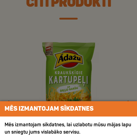
CITI PRODUKTI
MĒS IZMANTOJAM SĪKDATNES
Mēs izmantojam sīkdatnes, lai uzlabotu mūsu mājas lapu
un sniegtu jums vislabāko servisu.
ХРУСТЯЩИЙ КАРТОФЕЛЬ СО