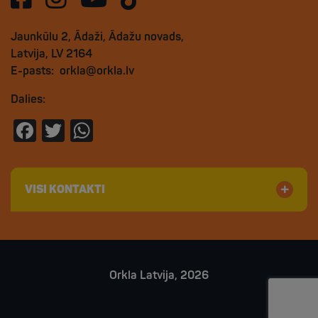
Jaunkūlu 2, Ādaži, Ādažu novads,
Latvija, LV 2164
E-pasts:
orkla@orkla.lv
Dalies:
Facebook
Twitter
WhatsApp
VISI KONTAKTI
Orkla Latvija, 2026