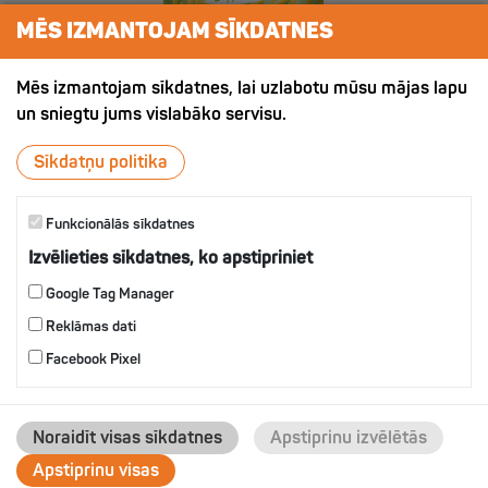
MĒS IZMANTOJAM SĪKDATNES
Mēs izmantojam sīkdatnes, lai uzlabotu mūsu mājas lapu
un sniegtu jums vislabāko servisu.
ХРУСТЯЩИЙ КАРТОФЕЛЬ СО
Sīkdatņu politika
ВКУСОМ УКРОПА
Funkcionālās sīkdatnes
Izvēlieties sīkdatnes, ko apstipriniet
IZVĒLIES
Google Tag Manager
Reklāmas dati
Facebook Pixel
Noraidīt visas sīkdatnes
Apstiprinu izvēlētās
Apstiprinu visas