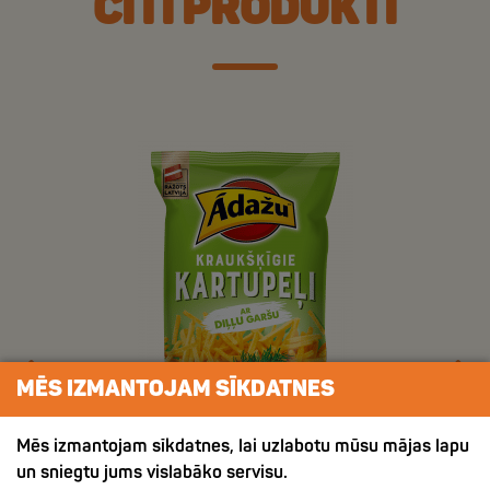
CITI PRODUKTI
MĒS IZMANTOJAM SĪKDATNES
Mēs izmantojam sīkdatnes, lai uzlabotu mūsu mājas lapu
un sniegtu jums vislabāko servisu.
ХРУСТЯЩИЙ КАРТОФЕЛЬ СО