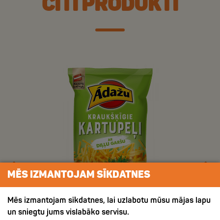
CITI PRODUKTI
MĒS IZMANTOJAM SĪKDATNES
Mēs izmantojam sīkdatnes, lai uzlabotu mūsu mājas lapu
un sniegtu jums vislabāko servisu.
ХРУСТЯЩИЙ КАРТОФЕЛЬ СО