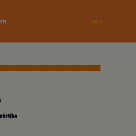
KTI
LV
u
vērtība