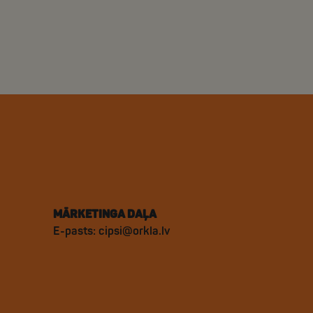
MĀRKETINGA DAĻA
E-pasts:
cipsi@orkla.lv