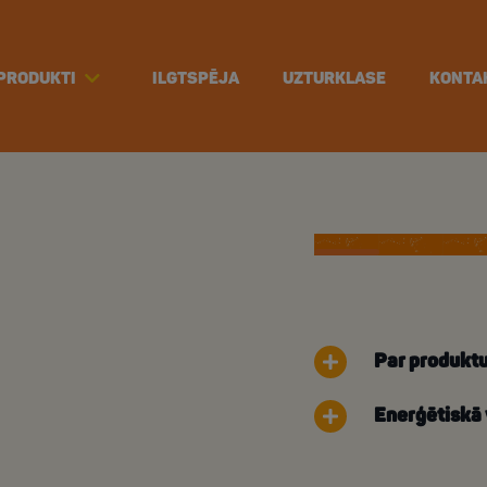
PRODUKTI
ILGTSPĒJA
UZTURKLASE
KONTA
Par produkt
Enerģētiskā 