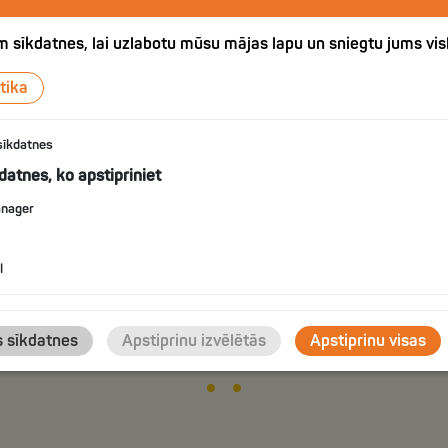
 sīkdatnes, lai uzlabotu mūsu mājas lapu un sniegtu jums vis
tika
С
sīkdatnes
СО
GUESS THE FLAVOR #2
kdatnes, ko apstipriniet
anager
l
IZVĒLIES
s sīkdatnes
Apstiprinu izvēlētās
Apstiprinu visas