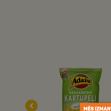
MĒS IZMAN