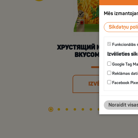
Mēs izmantojam
Sīkdatņu poli
Funkcionālās 
ХРУСТЯЩИЙ КАРТОФЕЛЬ 
Izvēlieties sī
ВКУСОМ УКРОПА
Google Tag M
Reklāmas dati
Facebook Pixe
IZVĒLIES
Noraidīt visa