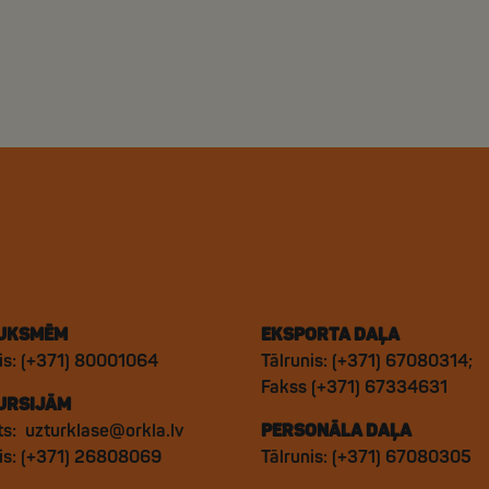
UKSMĒM
EKSPORTA DAĻA
is: (+371) 80001064
Tālrunis: (+371) 67080314;
Fakss (+371) 67334631
URSIJĀM
ts:
uzturklase@orkla.lv
PERSONĀLA DAĻA
nis: (+371) 26808069
Tālrunis: (+371) 67080305