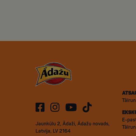
ATSA
Tālrun
EKSK
E-pas
Jaunkūlu 2, Ādaži, Ādažu novads,
Tālru
Latvija, LV 2164