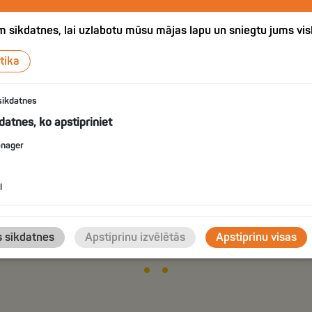
 sīkdatnes, lai uzlabotu mūsu mājas lapu un sniegtu jums vis
tika
С
sīkdatnes
СО
GUESS THE FLAVOR #2
kdatnes, ko apstipriniet
anager
l
IZVĒLIES
s sīkdatnes
Apstiprinu izvēlētās
Apstiprinu visas