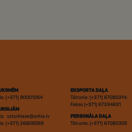
UKSMĒM
EKSPORTA DAĻA
is: (+371) 80001064
Tālrunis: (+371) 67080314;
Fakss (+371) 67334631
URSIJĀM
ts:
uzturklase@orkla.lv
PERSONĀLA DAĻA
nis: (+371) 26808069
Tālrunis: (+371) 67080305