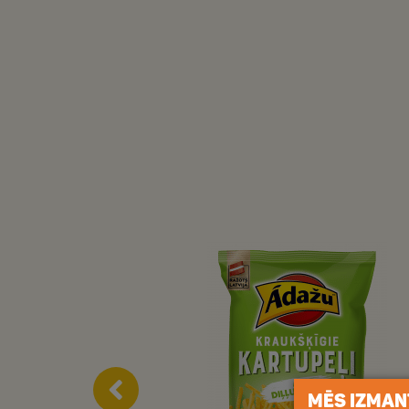
MĒS IZMAN