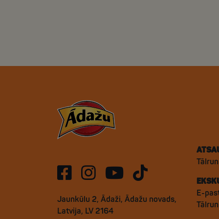
ATSA
Tālrun
EKSK
E-pas
Jaunkūlu 2, Ādaži, Ādažu novads,
Tālru
Latvija, LV 2164