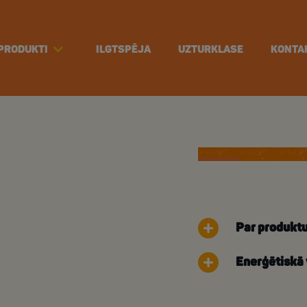
PRODUKTI
ILGTSPĒJA
UZTURKLASE
KONTA
Par produkt
Enerģētiskā 