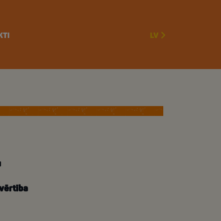
KTI
LV
u
vērtība