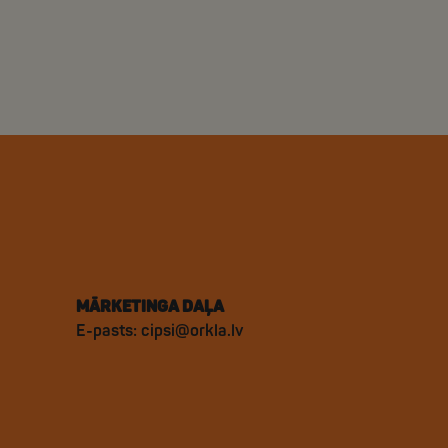
MĀRKETINGA DAĻA
E-pasts:
cipsi@orkla.lv