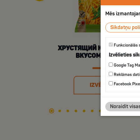
Mēs izmantojam
Sīkdatņu poli
Funkcionālās 
ХРУСТЯЩИЙ КАРТОФЕЛЬ 
Izvēlieties sī
ВКУСОМ УКРОПА
Google Tag M
Reklāmas dati
Facebook Pixe
IZVĒLIES
Noraidīt visa