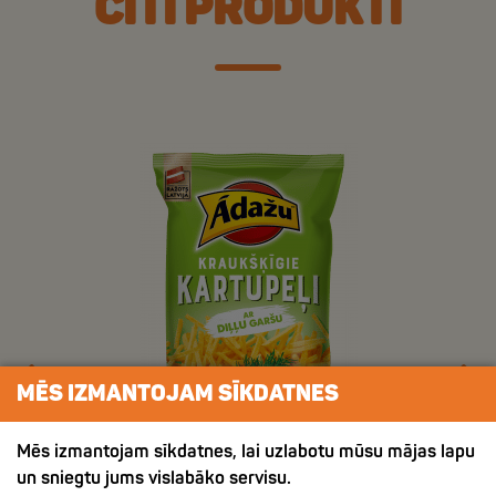
CITI PRODUKTI
MĒS IZMANTOJAM SĪKDATNES
Mēs izmantojam sīkdatnes, lai uzlabotu mūsu mājas lapu
un sniegtu jums vislabāko servisu.
ХРУСТЯЩИЙ КАРТОФЕЛЬ СО