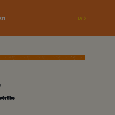
KTI
LV
u
vērtība