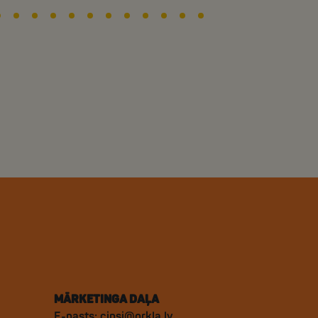
MĀRKETINGA DAĻA
E-pasts:
cipsi@orkla.lv