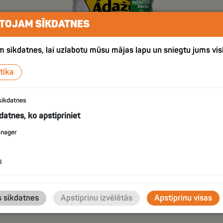
TOJAM SĪKDATNES
 sīkdatnes, lai uzlabotu mūsu mājas lapu un sniegtu jums vis
tika
sīkdatnes
kdatnes, ko apstipriniet
С
СО
anager
GUESS THE FLAVOR #2
l
IZVĒLIES
s sīkdatnes
Apstiprinu izvēlētās
Apstiprinu visas