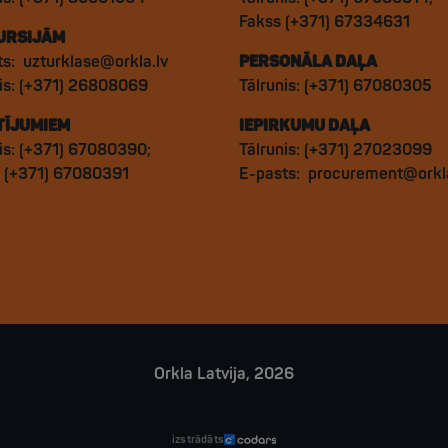
Fakss (+371) 67334631
URSIJĀM
ts:
uzturklase@orkla.lv
PERSONĀLA DAĻA
nis: (+371) 26808069
Tālrunis: (+371) 67080305
TĪJUMIEM
IEPIRKUMU DAĻA
is: (+371) 67080390;
Tālrunis: (+371) 27023099
: (+371) 67080391
E-pasts:
procurement@orkla
Orkla Latvija, 2026
izstrādāts