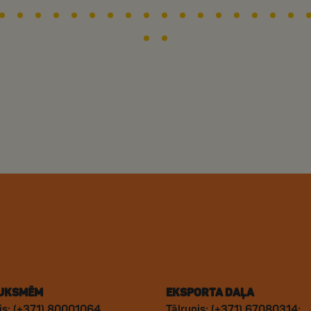
UKSMĒM
EKSPORTA DAĻA
is: (+371) 80001064
Tālrunis: (+371) 67080314;