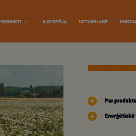
PRODUKTI
ILGTSPĒJA
UZTURKLASE
KONTA
Par produkt
Enerģētiskā 