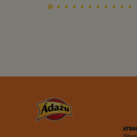
ATSA
Tālrun