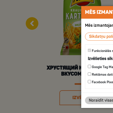
MĒS IZMAN
Mēs izmantojam
Sīkdatņu poli
Funkcionālās 
Izvēlieties sī
ХРУСТЯЩИЙ КАРТОФЕЛЬ 
Google Tag M
ВКУСОМ УКРОПА
Reklāmas dati
Facebook Pixe
IZVĒLIES
Noraidīt visa