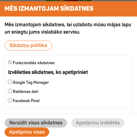
MĒS IZMANTOJAM SĪKDATNES
Mēs izmantojam sīkdatnes, lai uzlabotu mūsu mājas lapu
un sniegtu jums vislabāko servisu.
Sīkdatņu politika
Funkcionālās sīkdatnes
Izvēlieties sīkdatnes, ko apstipriniet
ХРУСТЯЩИЙ КАРТОФЕЛЬ СО
ВКУСОМ УКРОПА
Google Tag Manager
Reklāmas dati
Facebook Pixel
IZVĒLIES
Noraidīt visas sīkdatnes
Apstiprinu izvēlētās
Apstiprinu visas