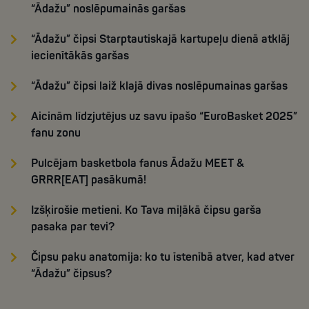
“Ādažu” noslēpumainās garšas
“Ādažu” čipsi Starptautiskajā kartupeļu dienā atklāj
iecienītākās garšas
“Ādažu” čipsi laiž klajā divas noslēpumainas garšas
Aicinām līdzjutējus uz savu īpašo “EuroBasket 2025”
fanu zonu
Pulcējam basketbola fanus Ādažu MEET &
GRRR[EAT] pasākumā!
Izšķirošie metieni. Ko Tava mīļākā čipsu garša
pasaka par tevi?
Čipsu paku anatomija: ko tu īstenībā atver, kad atver
“Ādažu” čipsus?