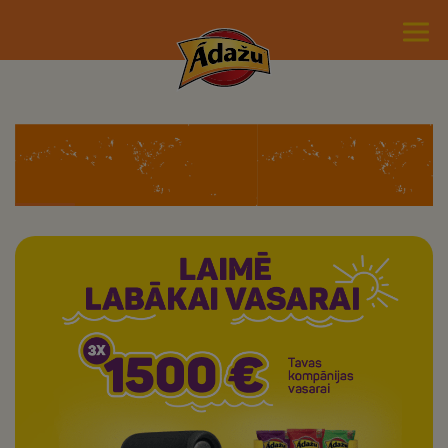
VASARA GARŠĪGĀ
KOMPĀNIJĀ