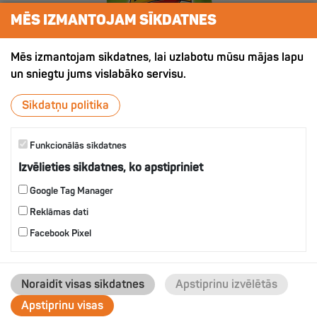
MĒS IZMANTOJAM SĪKDATNES
Mēs izmantojam sīkdatnes, lai uzlabotu mūsu mājas lapu
un sniegtu jums vislabāko servisu.
Sīkdatņu politika
Funkcionālās sīkdatnes
Izvēlieties sīkdatnes, ko apstipriniet
ХРУСТЯЩИЙ КАРТОФЕЛЬ СО
ВКУСОМ УКРОПА
Google Tag Manager
Reklāmas dati
Facebook Pixel
IZVĒLIES
Noraidīt visas sīkdatnes
Apstiprinu izvēlētās
Apstiprinu visas