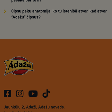
pasaka par tevi?
Čipsu paku anatomija: ko tu īstenībā atver, kad atver
“Ādažu” čipsus?
Jaunkūlu 2, Ādaži, Ādažu novads,