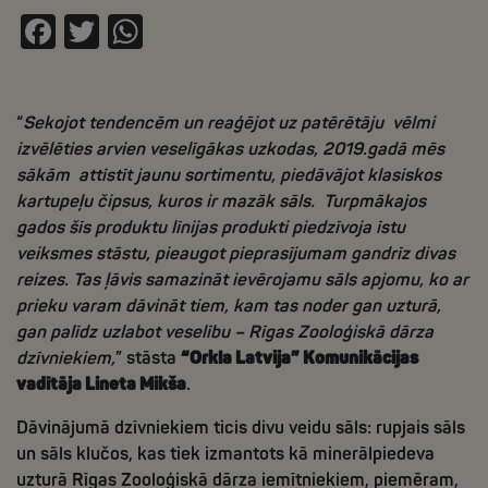
Facebook
Twitter
WhatsApp
“
Sekojot tendencēm un reaģējot uz patērētāju vēlmi
izvēlēties arvien veselīgākas uzkodas, 2019.gadā mēs
sākām attīstīt jaunu sortimentu, piedāvājot klasiskos
kartupeļu čipsus, kuros ir mazāk sāls. Turpmākajos
gados šīs produktu līnijas produkti piedzīvoja īstu
veiksmes stāstu, pieaugot pieprasījumam gandrīz divas
reizes. Tas ļāvis samazināt ievērojamu sāls apjomu, ko ar
prieku varam dāvināt tiem, kam tas noder gan uzturā,
gan palīdz uzlabot veselību – Rīgas Zooloģiskā dārza
dzīvniekiem,
” stāsta
“Orkla Latvija” Komunikācijas
vadītāja Lineta Mikša
.
Dāvinājumā dzīvniekiem ticis divu veidu sāls: rupjais sāls
un sāls klučos, kas tiek izmantots kā minerālpiedeva
uzturā Rīgas Zooloģiskā dārza iemītniekiem, piemēram,