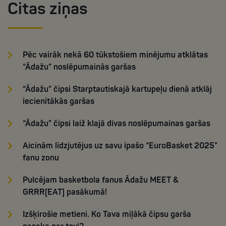
Citas ziņas
Pēc vairāk nekā 60 tūkstošiem minējumu atklātas
“Ādažu” noslēpumainās garšas
“Ādažu” čipsi Starptautiskajā kartupeļu dienā atklāj
iecienītākās garšas
“Ādažu” čipsi laiž klajā divas noslēpumainas garšas
Aicinām līdzjutējus uz savu īpašo “EuroBasket 2025”
fanu zonu
Pulcējam basketbola fanus Ādažu MEET &
GRRR[EAT] pasākumā!
Izšķirošie metieni. Ko Tava mīļākā čipsu garša