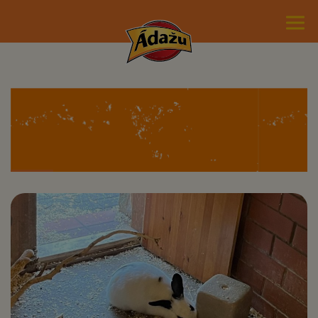
RĪGAS ZOOLOĢISKĀ DĀRZA
DZĪVNIEKI PRIECĀJAS PAR
SĀLS DĀVINĀJUMU