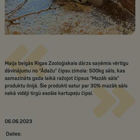
Maija beigās Rīgas Zooloģiskais dārzs saņēmis vērtīgu
dāvinājumu no “Ādažu” čipsu zīmola: 500kg sāls, kas
samazināts gada laikā ražojot čipsus “Mazāk sāls”
produktu līnijā. Šie produkti satur par 30% mazāk sāls
nekā vidēji tirgū esošie kartupeļu čipsi.
06.06.2023
Dalies: